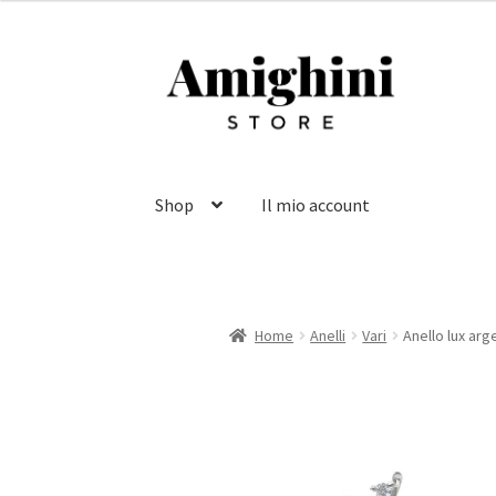
Vai
Vai
alla
al
navigazione
contenuto
Shop
Il mio account
Home
Anelli
Vari
Anello lux arg