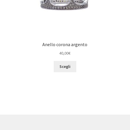
Anello corona argento
40,00
€
Questo
Scegli
prodotto
ha
più
varianti.
Le
opzioni
possono
essere
scelte
nella