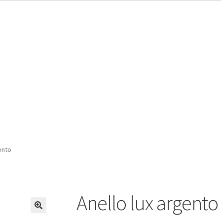
ento
Anello lux argento