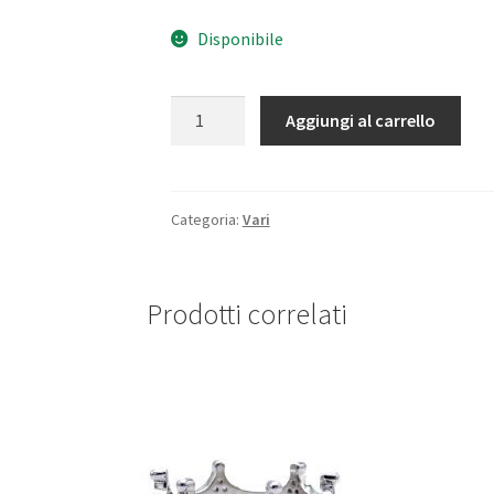
Disponibile
Anello
Aggiungi al carrello
lux
argento
quantità
Categoria:
Vari
Prodotti correlati